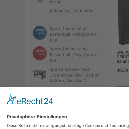
braun
Judoanzug 100 Kinder
Sport-Thieme Mini-
Basketball „Playground“,
Blau
Sport-Thieme Mini-
ENERG
Basketball „Playground“,
GERÄT
Rot
Balan
Sportime Kickertisch
30,39
„Connect & Play“ Stadion
*
Edition, Blau-Weiß
In
Alle Preis