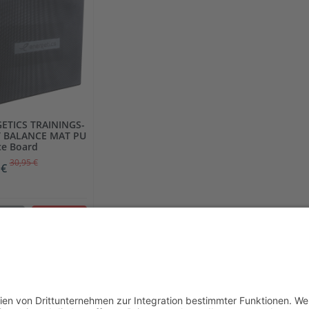
ETICS TRAININGS-
 BALANCE MAT PU
ce Board
30,95 €
 €
fo
Kaufen
e inkl. gesetzlicher MwSt.