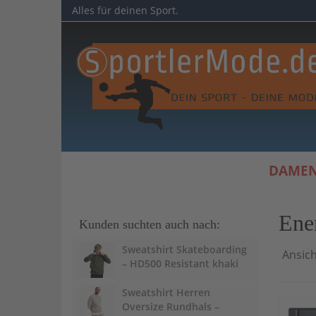
Skip
Alles für deinen Sport.
to
main
content
DAME
Ene
Kunden suchten auch nach:
Sweatshirt Skateboarding
Ansich
– HD500 Resistant khaki
Sweatshirt Herren
Oversize Rundhals –