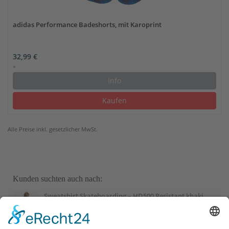
adidas Performance Badeshorts, mit Karoprint
32,99 €
*
Info
Kaufen
Alle Preise inkl. gesetzlicher MwSt.
Kunden suchten auch nach:
Sweatshirt Skateboarding – HD500 Resistant khaki
Sweatshirt Herren Oversize Rundhals – braun