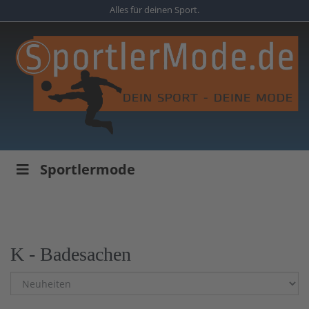
Skip
Alles für deinen Sport.
to
main
content
Sportlermode
K - Badesachen