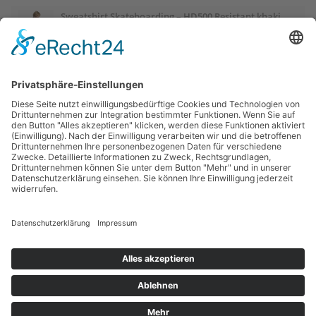
Sweatshirt Skateboarding – HD500 Resistant khaki
Sweatshirt Herren Oversize Rundhals – braun
Judoanzug 100 Kinder
Sport-Thieme Mini-Basketball „Playground“, Blau
Sport-Thieme Mini-Basketball „Playground“, Rot
Sportime Kickertisch „Connect & Play“ Stadion Edition,
Blau-Weiß
© 2018 - 2025 | Sportlermode | Dein Sport - deine Mode |