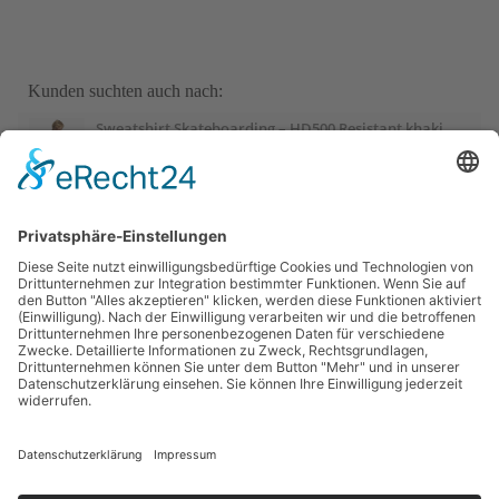
Kunden suchten auch nach:
Sweatshirt Skateboarding – HD500 Resistant khaki
Sweatshirt Herren Oversize Rundhals – braun
Judoanzug 100 Kinder
Sport-Thieme Mini-Basketball „Playground“, Blau
Sport-Thieme Mini-Basketball „Playground“, Rot
Sportime Kickertisch „Connect & Play“ Stadion Edition,
Blau-Weiß