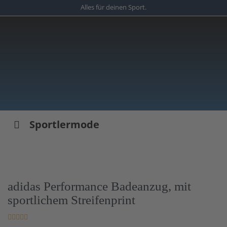
Skip
Alles für deinen Sport.
to
main
content
Sportlermode
adidas Performance Badeanzug, mit
sportlichem Streifenprint