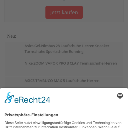
*
Jetzt kaufen
Neu:
Asics Gel-Nimbus 28 Laufschuhe Herren Sneaker
Turnschuhe Sportschuhe Running
Nike ZOOM VAPOR PRO 3 CLAY Tennisschuhe Herren
ASICS TRABUCO MAX 5 Laufschuhe Herren
ASICS GEL-PULSE 17 Laufschuhe Damen
Salomon OUTCHILL Winterschuhe Damen