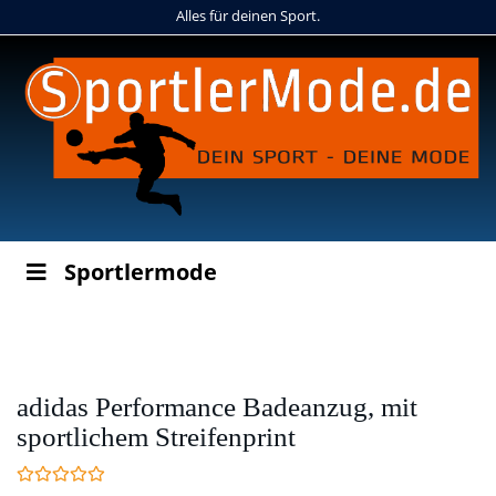
Skip
Alles für deinen Sport.
to
main
content
Sportlermode
adidas Performance Badeanzug, mit
sportlichem Streifenprint