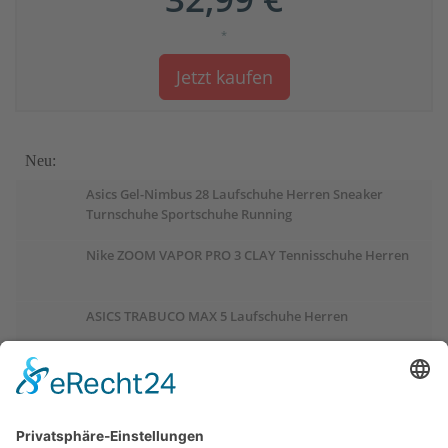
*
Jetzt kaufen
Neu:
Asics Gel-Nimbus 28 Laufschuhe Herren Sneaker
Turnschuhe Sportschuhe Running
Nike ZOOM VAPOR PRO 3 CLAY Tennisschuhe Herren
ASICS TRABUCO MAX 5 Laufschuhe Herren
ASICS GEL-PULSE 17 Laufschuhe Damen
Salomon OUTCHILL Winterschuhe Damen