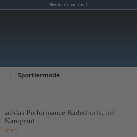
Skip
Alles für deinen Sport.
to
main
content
Sportlermode
adidas Performance Badeshorts, mit
Karoprint