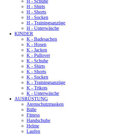
H - Schuhe
H - Shirts
H - Shorts
H - Socken
H - Trainingsanzüge
H - Unterwäsche
KINDER
K - Badesachen
K - Hosen
K - Jacken
K - Pullover
K - Schuhe
K - Shirts
K - Shorts
K - Socken
K - Trainingsanzüge
K - Trikots
K - Unterwäsche
AUSRÜSTUNG
Atemschutzmasken
Bälle
Fitness
Handschuhe
Helme
Laufen