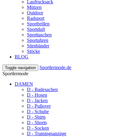
Laufrucksack
Mützen
Outdoor
Radsport
Sportbrillen
Sportduft
Sporttaschen
Sportuhren
Stirnbänder
Stöcke
BLOG
Sportlermode.de
Toggle navigation
Sportlermode
DAMEN
D - Badesachen
D - Hosen
D - Jacken
D - Pullover
D - Schuhe
D - Shirts
D - Shorts
D - Socken
D - Trainingsanzüge