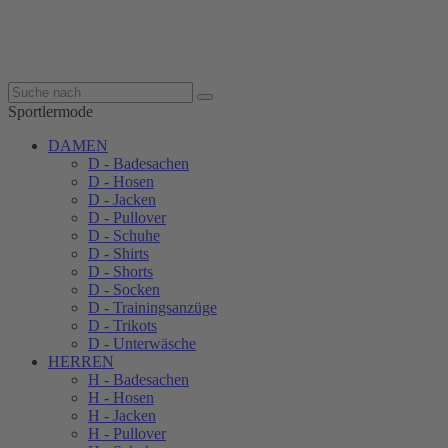
Sportlermode
DAMEN
D - Badesachen
D - Hosen
D - Jacken
D - Pullover
D - Schuhe
D - Shirts
D - Shorts
D - Socken
D - Trainingsanzüge
D - Trikots
D - Unterwäsche
HERREN
H - Badesachen
H - Hosen
H - Jacken
H - Pullover