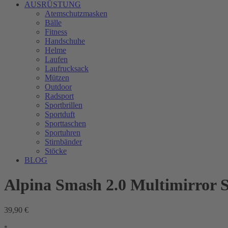
AUSRÜSTUNG
Atemschutzmasken
Bälle
Fitness
Handschuhe
Helme
Laufen
Laufrucksack
Mützen
Outdoor
Radsport
Sportbrillen
Sportduft
Sporttaschen
Sportuhren
Stirnbänder
Stöcke
BLOG
Alpina Smash 2.0 Multimirror S
39,90 €
*