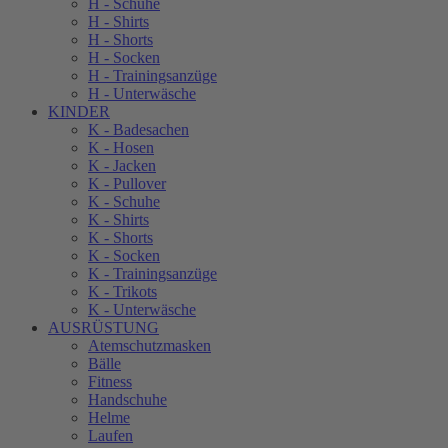
H - Schuhe
H - Shirts
H - Shorts
H - Socken
H - Trainingsanzüge
H - Unterwäsche
KINDER
K - Badesachen
K - Hosen
K - Jacken
K - Pullover
K - Schuhe
K - Shirts
K - Shorts
K - Socken
K - Trainingsanzüge
K - Trikots
K - Unterwäsche
AUSRÜSTUNG
Atemschutzmasken
Bälle
Fitness
Handschuhe
Helme
Laufen