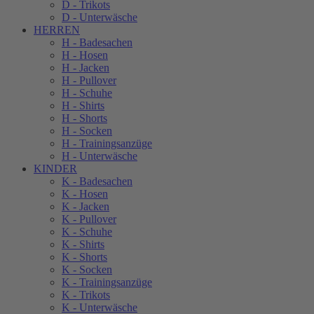
D - Trikots
D - Unterwäsche
HERREN
H - Badesachen
H - Hosen
H - Jacken
H - Pullover
H - Schuhe
H - Shirts
H - Shorts
H - Socken
H - Trainingsanzüge
H - Unterwäsche
KINDER
K - Badesachen
K - Hosen
K - Jacken
K - Pullover
K - Schuhe
K - Shirts
K - Shorts
K - Socken
K - Trainingsanzüge
K - Trikots
K - Unterwäsche