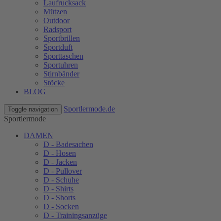
Laufrucksack
Mützen
Outdoor
Radsport
Sportbrillen
Sportduft
Sporttaschen
Sportuhren
Stirnbänder
Stöcke
BLOG
Sportlermode.de
Toggle navigation
Sportlermode
DAMEN
D - Badesachen
D - Hosen
D - Jacken
D - Pullover
D - Schuhe
D - Shirts
D - Shorts
D - Socken
D - Trainingsanzüge