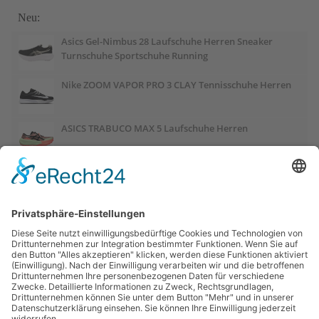
Neu:
Asics Gel-Nimbus 28 Laufschuhe Herren Sneaker
Turnschuhe Sportschuhe Running
Nike ZOOM VAPOR PRO 3 CLAY Tennisschuhe Herren
ASICS TRABUCO MAX 5 Laufschuhe Herren
ASICS GEL-PULSE 17 Laufschuhe Damen
Salomon OUTCHILL Winterschuhe Damen
ASICS GEL-CUMULUS 28 Laufschuhe Damen