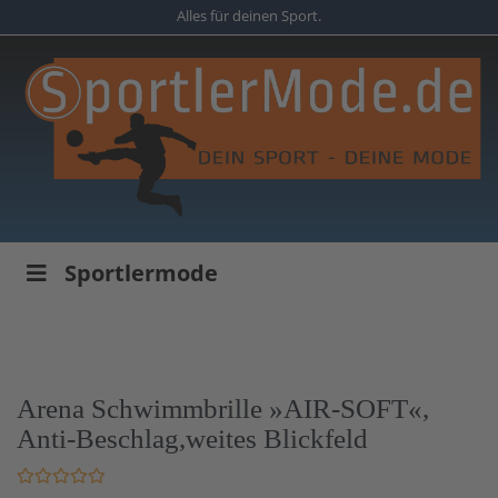
Skip
Alles für deinen Sport.
to
main
content
Sportlermode
Arena Schwimmbrille »AIR-SOFT«,
Anti-Beschlag,weites Blickfeld