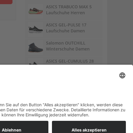
ASICS TRABUCO MAX 5
Laufschuhe Herren
ASICS GEL-PULSE 17
Laufschuhe Damen
Salomon OUTCHILL
Winterschuhe Damen
ASICS GEL-CUMULUS 28
Laufschuhe Damen
Links:
Trailrunnersdog
DE