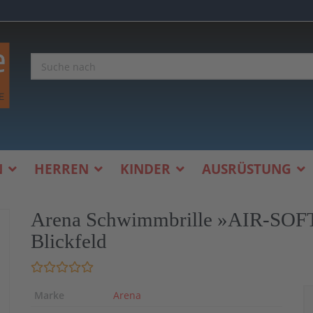
N
HERREN
KINDER
AUSRÜSTUNG
Arena Schwimmbrille »AIR-SOFT«
Blickfeld
Marke
Arena