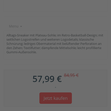
Menu
Alltags-Sneaker mit Plateau-Sohle; im Retro-Basketball-Design; mit
seitlichen Logostreifen und weiteren Logodetails; klassische
Schnürung; ledriges Obermaterial mit belüftender Perforation an
den Zehen; Textilfutter; dämpfende Mittelsohle; leicht profillierte
Gummi-Außensohle.
84,95 €
57,99 €
*
Jetzt kaufen