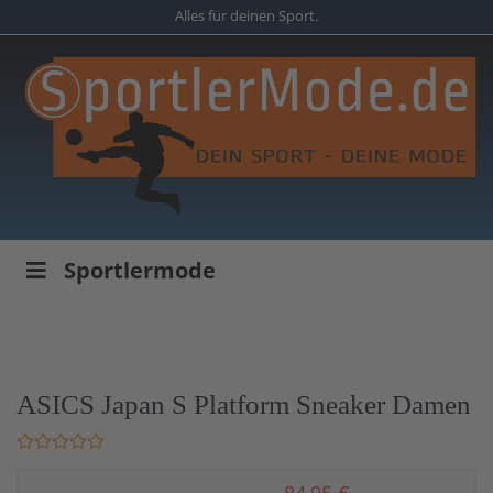
Skip
Alles für deinen Sport.
to
main
content
Sportlermode
ASICS Japan S Platform Sneaker Damen