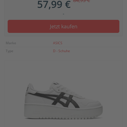
84,95 €
57,99 €
*
Jetzt kaufen
Marke
ASICS
Type
D - Schuhe