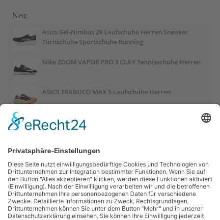
Neu:
Asics Gel-Nimbus 28 Laufschuhe Herren Sneaker
Turnschuhe Sportschuhe Running
Nike ZOOM VAPOR PRO 3 CLAY Tennisschuhe Herren
ASICS TRABUCO MAX 5 Laufschuhe Herren
ASICS GEL-PULSE 17 Laufschuhe Damen
Salomon OUTCHILL Winterschuhe Damen
ASICS GEL-CUMULUS 28 Laufschuhe Damen