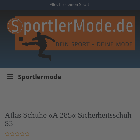
Skip
Alles für deinen Sport.
to
main
content
Sportlermode
Atlas Schuhe »A 285« Sicherheitsschuh
S3