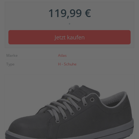
119,99 €
*
Jetzt kaufen
Marke
Atlas
Type
H - Schuhe