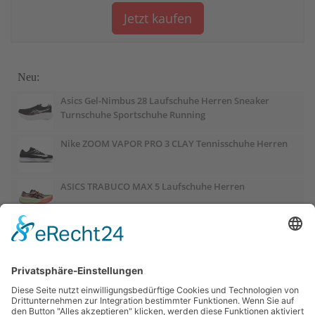
Jetzt kaufen
Neu:
Asics Gel-Nimbus 28 Laufschuhe Herren Sneaker
Turnschuhe Sportschuhe Running
Nike ZOOM VAPOR PRO 3 CLAY Tennisschuhe Herren
ASICS TRABUCO MAX 5 Laufschuhe Herren
ASICS GEL-PULSE 17 Laufschuhe Damen
Salomon OUTCHILL Winterschuhe Damen