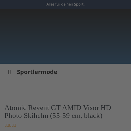
Skip
Alles für deinen Sport.
to
main
content
Sportlermode
Atomic Revent GT AMID Visor HD
Photo Skihelm (55-59 cm, black)