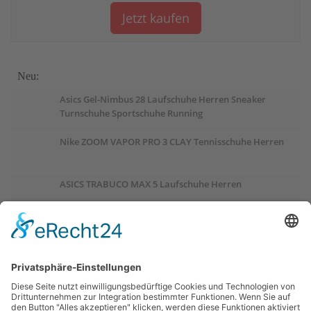
Jetzt kaufen
Neu:
Asics Gel-Nimbus 28 Laufschuhe Herren Sneaker
Turnschuhe Sportschuhe Running
Nike ZOOM VAPOR PRO 3 CLAY Tennisschuhe Herren
ASICS TRABUCO MAX 5 Laufschuhe Herren
ASICS GEL-PULSE 17 Laufschuhe Damen
Salomon OUTCHILL Winterschuhe Damen