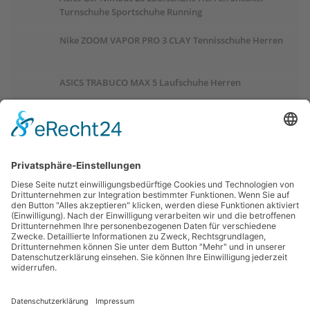
Turnschuhe Sportschuhe Running
Nike ZOOM VAPOR PRO 3 CLAY Tennisschuhe Herren
ASICS TRABUCO MAX 5 Laufschuhe Herren
ASICS GEL-PULSE 17 Laufschuhe Damen
Salomon OUTCHILL Winterschuhe Damen
ASICS GEL-CUMULUS 28 Laufschuhe Damen
Links:
Trailrunnersdog