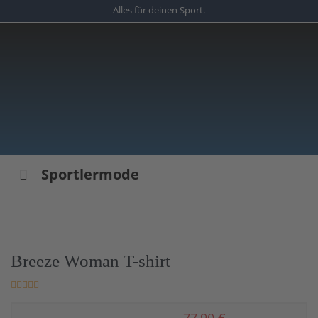
Skip
Alles für deinen Sport.
to
main
content
Sportlermode
Breeze Woman T-shirt