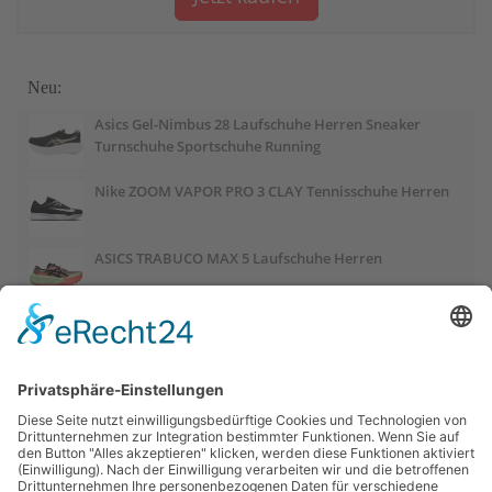
Neu:
Asics Gel-Nimbus 28 Laufschuhe Herren Sneaker
Turnschuhe Sportschuhe Running
Nike ZOOM VAPOR PRO 3 CLAY Tennisschuhe Herren
ASICS TRABUCO MAX 5 Laufschuhe Herren
ASICS GEL-PULSE 17 Laufschuhe Damen
Salomon OUTCHILL Winterschuhe Damen
ASICS GEL-CUMULUS 28 Laufschuhe Damen