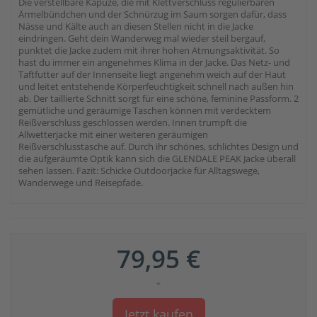
Die verstellbare Kapuze, die mit Klettverschluss regulierbaren
Ärmelbündchen und der Schnürzug im Saum sorgen dafür, dass
Nässe und Kälte auch an diesen Stellen nicht in die Jacke
eindringen. Geht dein Wanderweg mal wieder steil bergauf,
punktet die Jacke zudem mit ihrer hohen Atmungsaktivität. So
hast du immer ein angenehmes Klima in der Jacke. Das Netz- und
Taftfutter auf der Innenseite liegt angenehm weich auf der Haut
und leitet entstehende Körperfeuchtigkeit schnell nach außen hin
ab. Der taillierte Schnitt sorgt für eine schöne, feminine Passform. 2
gemütliche und geräumige Taschen können mit verdecktem
Reißverschluss geschlossen werden. Innen trumpft die
Allwetterjacke mit einer weiteren geräumigen
Reißverschlusstasche auf. Durch ihr schönes, schlichtes Design und
die aufgeräumte Optik kann sich die GLENDALE PEAK Jacke überall
sehen lassen. Fazit: Schicke Outdoorjacke für Alltagswege,
Wanderwege und Reisepfade.
79,95 €
*
Jetzt kaufen