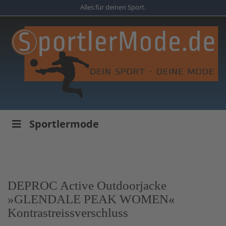
Skip
Alles für deinen Sport.
to
main
content
Sportlermode
DEPROC Active Outdoorjacke
»GLENDALE PEAK WOMEN«
Kontrastreissverschluss