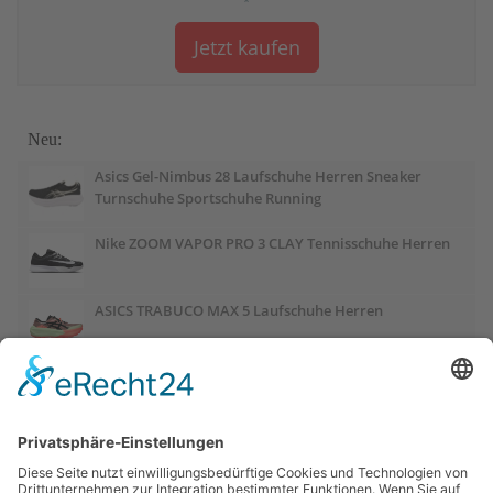
*
Jetzt kaufen
Neu:
Asics Gel-Nimbus 28 Laufschuhe Herren Sneaker
Turnschuhe Sportschuhe Running
Nike ZOOM VAPOR PRO 3 CLAY Tennisschuhe Herren
ASICS TRABUCO MAX 5 Laufschuhe Herren
ASICS GEL-PULSE 17 Laufschuhe Damen
Salomon OUTCHILL Winterschuhe Damen