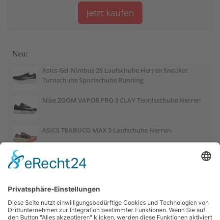
Jetzt kaufen
Neu:
Asics Gel-Nimbus 28 Laufschuhe Herren Sneaker
Turnschuhe Sportschuhe Running
Nike ZOOM VAPOR PRO 3 CLAY Tennisschuhe Herren
ASICS TRABUCO MAX 5 Laufschuhe Herren
ASICS GEL-PULSE 17 Laufschuhe Damen
Salomon OUTCHILL Winterschuhe Damen