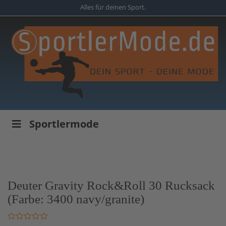
Skip
Alles für deinen Sport.
to
main
content
Sportlermode
Deuter Gravity Rock&Roll 30 Rucksack
(Farbe: 3400 navy/granite)