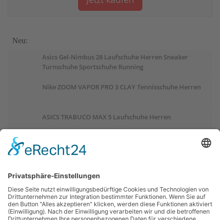
Neu:
Asics Gel-Nimbus 28 Laufschuhe Herren Sneaker
Turnschuhe Sportschuhe Running
Nike ZOOM VAPOR PRO 3 CLAY Tennisschuhe Herren
ASICS TRABUCO MAX 5 Laufschuhe Herren
ASICS GEL-PULSE 17 Laufschuhe Damen
Salomon OUTCHILL Winterschuhe Damen
ASICS GEL-CUMULUS 28 Laufschuhe Damen