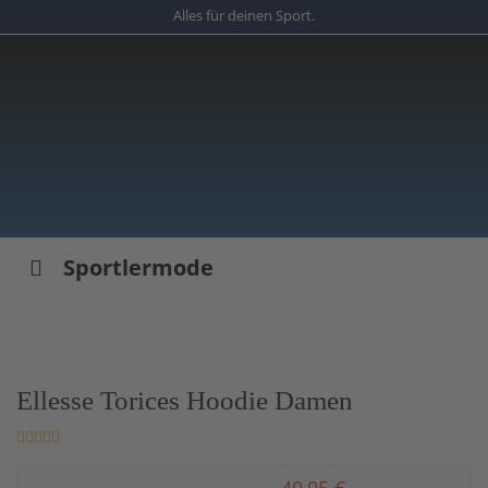
Skip
Alles für deinen Sport.
to
main
content
Sportlermode
Ellesse Torices Hoodie Damen