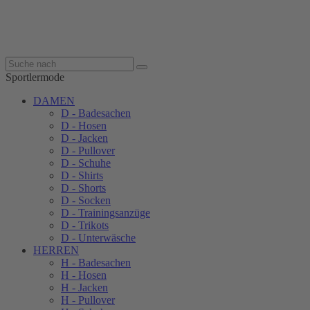
Sportlermode
DAMEN
D - Badesachen
D - Hosen
D - Jacken
D - Pullover
D - Schuhe
D - Shirts
D - Shorts
D - Socken
D - Trainingsanzüge
D - Trikots
D - Unterwäsche
HERREN
H - Badesachen
H - Hosen
H - Jacken
H - Pullover