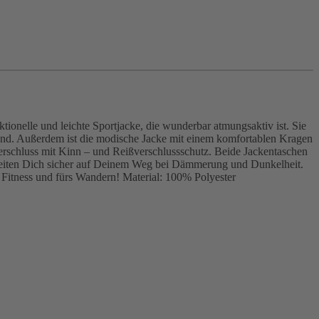
tionelle und leichte Sportjacke, die wunderbar atmungsaktiv ist. Sie
send. Außerdem ist die modische Jacke mit einem komfortablen Kragen
ßverschluss mit Kinn – und Reißverschlussschutz. Beide Jackentaschen
begleiten Dich sicher auf Deinem Weg bei Dämmerung und Dunkelheit.
r Fitness und fürs Wandern! Material: 100% Polyester