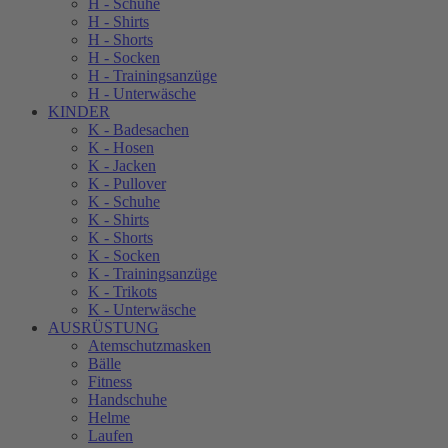
H - Schuhe
H - Shirts
H - Shorts
H - Socken
H - Trainingsanzüge
H - Unterwäsche
KINDER
K - Badesachen
K - Hosen
K - Jacken
K - Pullover
K - Schuhe
K - Shirts
K - Shorts
K - Socken
K - Trainingsanzüge
K - Trikots
K - Unterwäsche
AUSRÜSTUNG
Atemschutzmasken
Bälle
Fitness
Handschuhe
Helme
Laufen