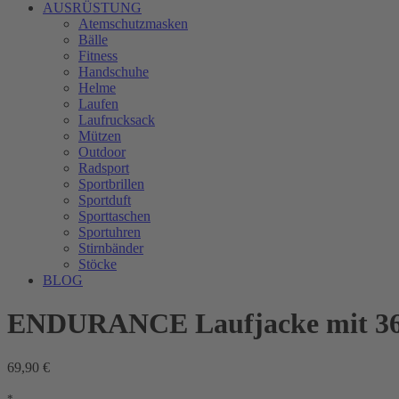
AUSRÜSTUNG
Atemschutzmasken
Bälle
Fitness
Handschuhe
Helme
Laufen
Laufrucksack
Mützen
Outdoor
Radsport
Sportbrillen
Sportduft
Sporttaschen
Sportuhren
Stirnbänder
Stöcke
BLOG
ENDURANCE Laufjacke mit 360 
69,90 €
*