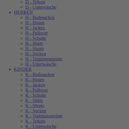
D - Trikots
D - Unterwäsche
HERREN
H - Badesachen
H - Hosen
H - Jacken
H - Pullover
H - Schuhe
H - Shirts
H - Shorts
H - Socken
H - Trainingsanzüge
H - Unterwäsche
KINDER
K - Badesachen
K - Hosen
K - Jacken
K - Pullover
K - Schuhe
K - Shirts
K - Shorts
K - Socken
K - Trainingsanzüge
K - Trikots
K - Unterwäsche