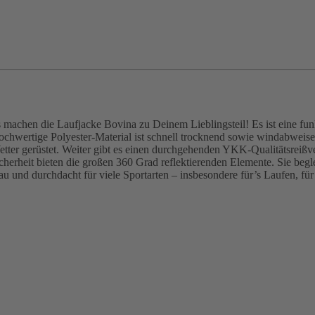
 machen die Laufjacke Bovina zu Deinem Lieblingsteil! Es ist eine funk
ochwertige Polyester-Material ist schnell trocknend sowie windabwei
 Wetter gerüstet. Weiter gibt es einen durchgehenden YKK-Qualitätsrei
Sicherheit bieten die großen 360 Grad reflektierenden Elemente. Sie 
u und durchdacht für viele Sportarten – insbesondere für’s Laufen, fü