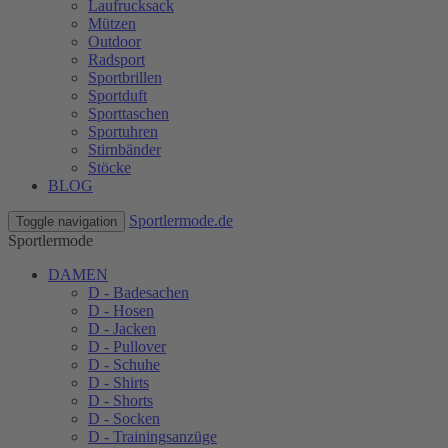
Laufrucksack
Mützen
Outdoor
Radsport
Sportbrillen
Sportduft
Sporttaschen
Sportuhren
Stirnbänder
Stöcke
BLOG
Sportlermode.de
Toggle navigation
Sportlermode
DAMEN
D - Badesachen
D - Hosen
D - Jacken
D - Pullover
D - Schuhe
D - Shirts
D - Shorts
D - Socken
D - Trainingsanzüge