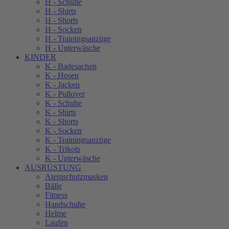
H - Schuhe
H - Shirts
H - Shorts
H - Socken
H - Trainingsanzüge
H - Unterwäsche
KINDER
K - Badesachen
K - Hosen
K - Jacken
K - Pullover
K - Schuhe
K - Shirts
K - Shorts
K - Socken
K - Trainingsanzüge
K - Trikots
K - Unterwäsche
AUSRÜSTUNG
Atemschutzmasken
Bälle
Fitness
Handschuhe
Helme
Laufen