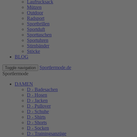
Laufrucksack
Mützen
Outdoor
Radsport
Sportbrillen
Sportduft
Sporttaschen
Sportuhren
Stirnbänder
Stöcke
BLOG
Sportlermode.de
Toggle navigation
Sportlermode
DAMEN
D - Badesachen
D - Hosen
D - Jacken
D - Pullover
D - Schuhe
D - Shirts
D - Shorts
D - Socken
D - Trainingsanzüge