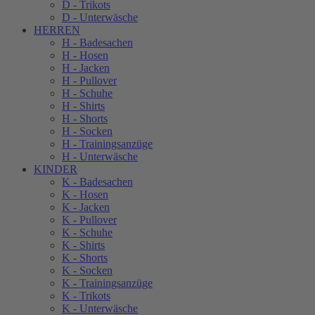
D - Trikots
D - Unterwäsche
HERREN
H - Badesachen
H - Hosen
H - Jacken
H - Pullover
H - Schuhe
H - Shirts
H - Shorts
H - Socken
H - Trainingsanzüge
H - Unterwäsche
KINDER
K - Badesachen
K - Hosen
K - Jacken
K - Pullover
K - Schuhe
K - Shirts
K - Shorts
K - Socken
K - Trainingsanzüge
K - Trikots
K - Unterwäsche