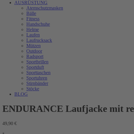
AUSRÜSTUNG
Atemschutzmasken
Bälle
Fitness
Handschuhe
Helme
Laufen
Laufrucksack
Mützen
Outdoor
Radsport
Sportbrillen
Sportduft
Sporttaschen
Sportuhren
Stirnbänder
Stöcke
BLOG
ENDURANCE Laufjacke mit ref
49,90 €
*