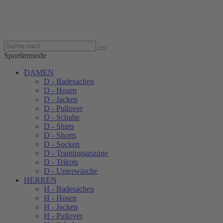
Sportlermode
DAMEN
D - Badesachen
D - Hosen
D - Jacken
D - Pullover
D - Schuhe
D - Shirts
D - Shorts
D - Socken
D - Trainingsanzüge
D - Trikots
D - Unterwäsche
HERREN
H - Badesachen
H - Hosen
H - Jacken
H - Pullover