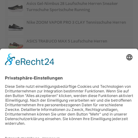
Asics Gel-Nimbus 28 Laufschuhe Herren Sneaker
Turnschuhe Sportschuhe Running
Nike ZOOM VAPOR PRO 3 CLAY Tennisschuhe Herren
ASICS TRABUCO MAX 5 Laufschuhe Herren
ASICS GEL-PULSE 17 Laufschuhe Damen
Salomon OUTCHILL Winterschuhe Damen
ASICS GEL-CUMULUS 28 Laufschuhe Damen
Links: