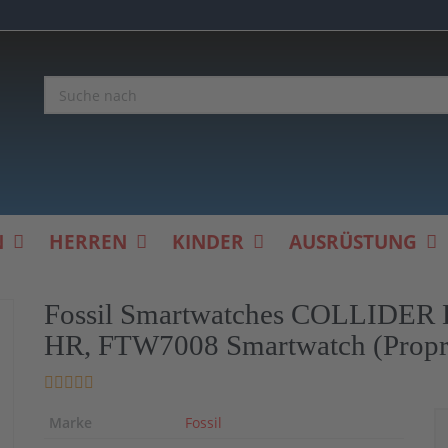
N
HERREN
KINDER
AUSRÜSTUNG
Fossil Smartwatches COLLID
HR, FTW7008 Smartwatch (Propri
Marke
Fossil