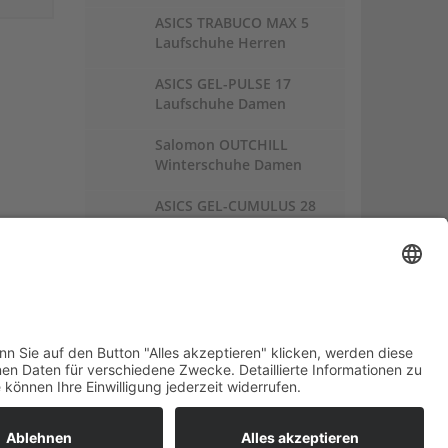
ASICS TRABUCO MAX 5
Laufschuhe Herren
ASICS GEL-PULSE 17
Laufschuhe Damen
Salomon OUTCHILL
Winterschuhe Damen
ASICS GEL-CUMULUS 28
Laufschuhe Damen
Links:
Trailrunnersdog