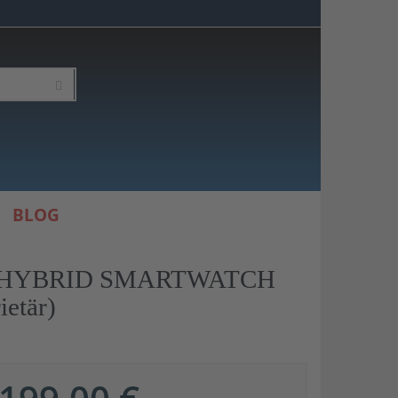
BLOG
ER HYBRID SMARTWATCH
etär)