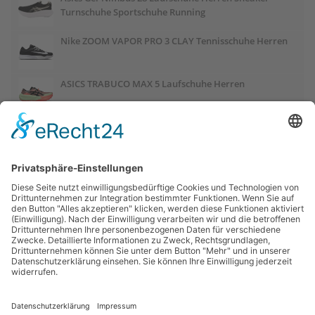
Turnschuhe Sportschuhe Running
Nike ZOOM VAPOR PRO 3 CLAY Tennisschuhe Herren
ASICS TRABUCO MAX 5 Laufschuhe Herren
ASICS GEL-PULSE 17 Laufschuhe Damen
Salomon OUTCHILL Winterschuhe Damen
ASICS GEL-CUMULUS 28 Laufschuhe Damen
Links:
Trailrunnersdog