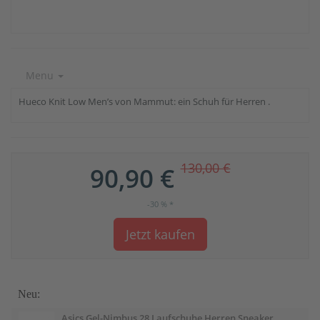
Menu
Hueco Knit Low Men’s von Mammut: ein Schuh für Herren .
130,00 €
90,90 €
-30 % *
Jetzt kaufen
Neu:
Asics Gel-Nimbus 28 Laufschuhe Herren Sneaker