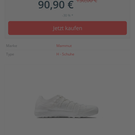
130,00 €
90,90 €
-30 % *
Jetzt kaufen
Marke
Mammut
Type
H - Schuhe