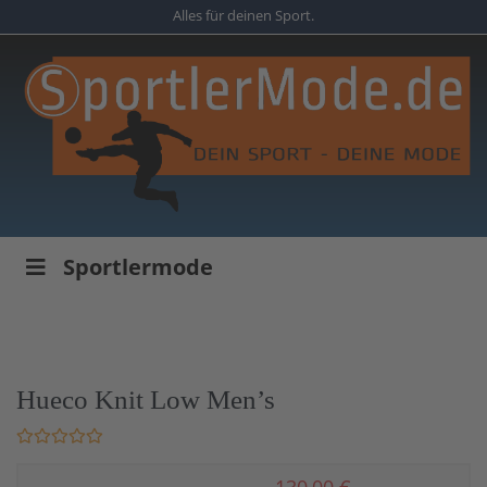
Skip
Alles für deinen Sport.
to
main
content
Sportlermode
Hueco Knit Low Men’s