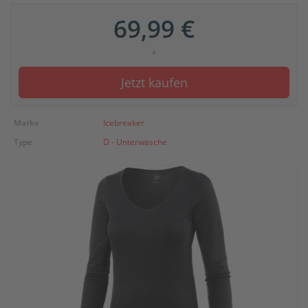
69,99 €
*
Jetzt kaufen
Marke
Icebreaker
Type
D - Unterwäsche