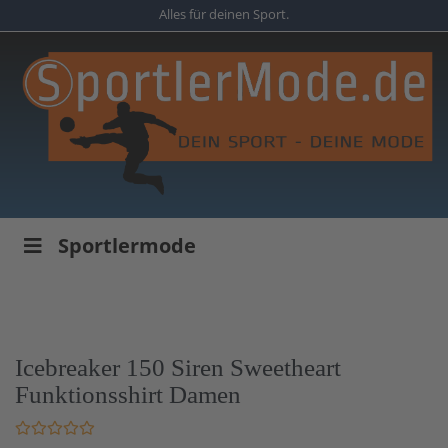
Skip
Alles für deinen Sport.
to
main
content
Sportlermode
Icebreaker 150 Siren Sweetheart
Funktionsshirt Damen