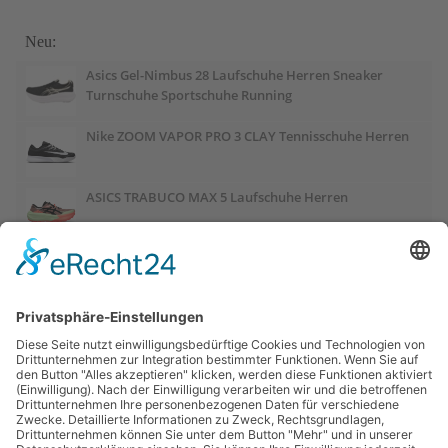
Neu:
Asics Gel-Nimbus 28 Laufschuhe Herren Sneaker
Turnschuhe Sportschuhe Running
Nike ZOOM VAPOR PRO 3 CLAY Tennisschuhe Herren
ASICS TRABUCO MAX 5 Laufschuhe Herren
ASICS GEL-PULSE 17 Laufschuhe Damen
Salomon OUTCHILL Winterschuhe Damen
ASICS GEL-CUMULUS 28 Laufschuhe Damen