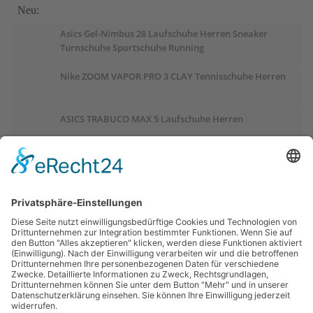
Neu:
Asics Gel-Nimbus 28 Laufschuhe Herren Sneaker
Turnschuhe Sportschuhe Running
Nike ZOOM VAPOR PRO 3 CLAY Tennisschuhe Herren
ASICS TRABUCO MAX 5 Laufschuhe Herren
ASICS GEL-PULSE 17 Laufschuhe Damen
Salomon OUTCHILL Winterschuhe Damen
ASICS GEL-CUMULUS 28 Laufschuhe Damen