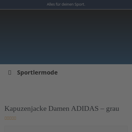
Skip
Alles für deinen Sport.
to
main
content
Sportlermode
Kapuzenjacke Damen ADIDAS – grau