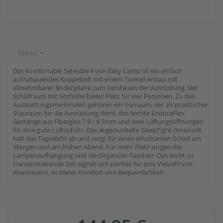
Menu
Das komfortable Setesdal 4 von Easy Camp ist ein einfach
aufzubauendes Kuppelzelt mit einem Tunnel-Anbau mit
abnehmbarer Bodenplane zum Verstauen der Ausrüstung. Der
Schlafraum mit Sitzhöhe bietet Platz für vier Personen. Zu den
Ausstattungsmerkmalen gehören ein Vorraum, der als praktischer
Stauraum für die Ausrüstung dient, das leichte EnduraFlex
Gestänge aus Fiberglas 7,9 / 8,5mm und zwei Lüftungsöffnungen
für eine gute Luftzufuhr. Das abgedunkelte SleepTight-Innenzelt
hält das Tageslicht ab und sorgt für einen erholsamen Schlaf am
Morgen und am frühen Abend. Für mehr Platz sorgen die
Lampenaufhängung und die Organizer-Taschen. Das leicht zu
transportierende Zelt eignet sich perfekt für eine Vielzahl von
Abenteuern, es bietet Komfort und Bequemlichkeit.