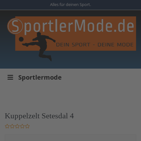
Skip
Alles für deinen Sport.
to
main
content
Sportlermode
Kuppelzelt Setesdal 4