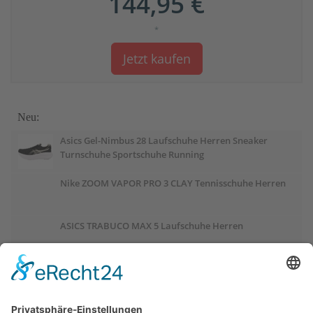
144,95 €
*
Jetzt kaufen
Neu:
Asics Gel-Nimbus 28 Laufschuhe Herren Sneaker
Turnschuhe Sportschuhe Running
Nike ZOOM VAPOR PRO 3 CLAY Tennisschuhe Herren
ASICS TRABUCO MAX 5 Laufschuhe Herren
ASICS GEL-PULSE 17 Laufschuhe Damen
Salomon OUTCHILL Winterschuhe Damen