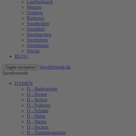
Laufrucksack
Mützen
Outdoor
Radsport
Sportbrillen
Sportduft
Sporttaschen
Sportuhren
Stirnbänder
Stöcke
BLOG
Sportlermode.de
Toggle navigation
Sportlermode
DAMEN
D - Badesachen
D - Hosen
D - Jacken
D - Pullover
D - Schuhe
D - Shirts
D - Shorts
D - Socken
D - Trainingsanzüge