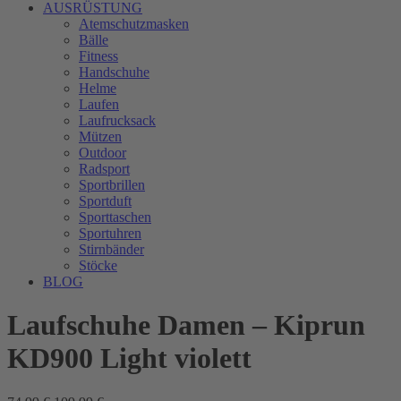
AUSRÜSTUNG
Atemschutzmasken
Bälle
Fitness
Handschuhe
Helme
Laufen
Laufrucksack
Mützen
Outdoor
Radsport
Sportbrillen
Sportduft
Sporttaschen
Sportuhren
Stirnbänder
Stöcke
BLOG
Laufschuhe Damen – Kiprun
KD900 Light violett