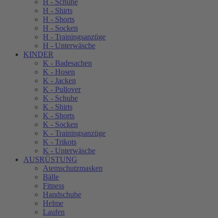
H - Schuhe
H - Shirts
H - Shorts
H - Socken
H - Trainingsanzüge
H - Unterwäsche
KINDER
K - Badesachen
K - Hosen
K - Jacken
K - Pullover
K - Schuhe
K - Shirts
K - Shorts
K - Socken
K - Trainingsanzüge
K - Trikots
K - Unterwäsche
AUSRÜSTUNG
Atemschutzmasken
Bälle
Fitness
Handschuhe
Helme
Laufen