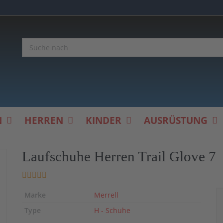
N
HERREN
KINDER
AUSRÜSTUNG
Laufschuhe Herren Trail Glove 7
Marke
Merrell
Type
H - Schuhe