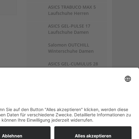
ASICS TRABUCO MAX 5
Laufschuhe Herren
ASICS GEL-PULSE 17
Laufschuhe Damen
Salomon OUTCHILL
Winterschuhe Damen
ASICS GEL-CUMULUS 28
Laufschuhe Damen
Links:
Trailrunnersdog