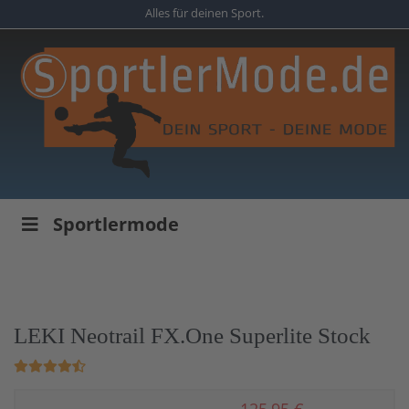
Skip
Alles für deinen Sport.
to
main
content
Sportlermode
LEKI Neotrail FX.One Superlite Stock