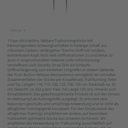
Menu
1 Paar ultra leichte, faltbare Trailrunningstöcke mit
hervorragendem Schwungverhalten in Fixlänge; Schaft aus
robustem Carbon; verlängerter Thermo-Griff mit rundem,
kantenlosem Kopf; lässt viele Griffvariationen zu und bietet so
auch in anspruchsvollem Gelände volle Unterstützung;
verstellbare Lock Security Strap Skin 4.0-Schlaufe;
Griffverlängerung zum einfachen Umgreifen in steilem Gelände;
der Push Button Release-Mechanismus ermöglicht ein schnelles
Zusammenfalten der Stöcke per Knopfdruck; Trail Running Teller
und Tip; Längen: 110, 115, 120, 125, 130, 135 cm; Packmaß: ca. 35
cm; Gewicht: ca. 262 g (pro Paar, bei Länge 120 cm). Hinweis zum
Einsatzbereich: Das gewichtsoptimierte Produkt ist auf den Einsatz
im Wettkampf als Aufstiegshilfe ausgelegt. Es erfordert eine
besonders geschulte und umsichtige Anwendung und ist nicht als
alltägliches Trainingsgerät konzipiert. Für den Einsatzzweck des
alltäglichen Trainings empfehlen wir andere, auf besondere
Haltbarkeit optimierte Stöcke aus unserem Sortiment. Wir
empfehlen die Verwendung im Trailrunning ausschließlich auf