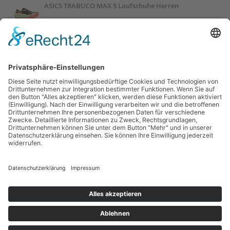
ASICS TRABUCO MAX 5 Laufschuhe Herren
ASICS GEL-PULSE 17 Laufschuhe Damen
Salomon OUTCHILL Winterschuhe Damen
ASICS GEL-CUMULUS 28 Laufschuhe Damen
Links:
Trailrunnersdog
© 2018 - 2025 | Sportlermode | Dein Sport - deine Mode |