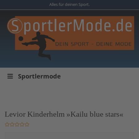
Skip
Alles für deinen Sport.
to
main
content
Sportlermode
Levior Kinderhelm »Kailu blue stars«