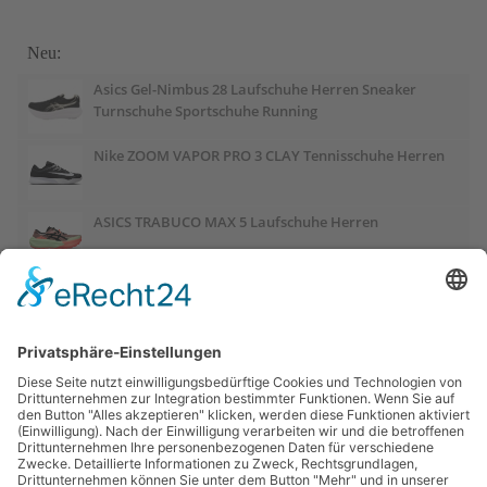
Neu:
Asics Gel-Nimbus 28 Laufschuhe Herren Sneaker
Turnschuhe Sportschuhe Running
Nike ZOOM VAPOR PRO 3 CLAY Tennisschuhe Herren
ASICS TRABUCO MAX 5 Laufschuhe Herren
ASICS GEL-PULSE 17 Laufschuhe Damen
Salomon OUTCHILL Winterschuhe Damen
ASICS GEL-CUMULUS 28 Laufschuhe Damen