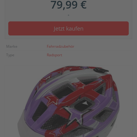
79,99 €
*
Jetzt kaufen
Marke
Fahrradzubehör
Type
Radsport