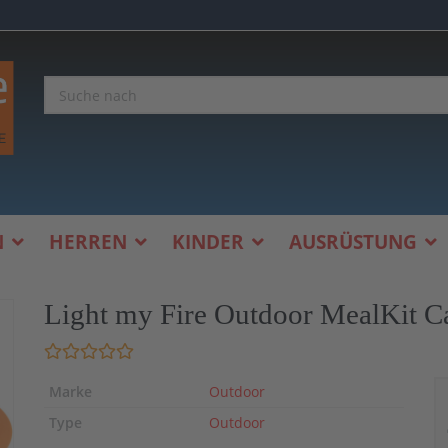
N
HERREN
KINDER
AUSRÜSTUNG
Light my Fire Outdoor MealKit C
Marke
Outdoor
Type
Outdoor