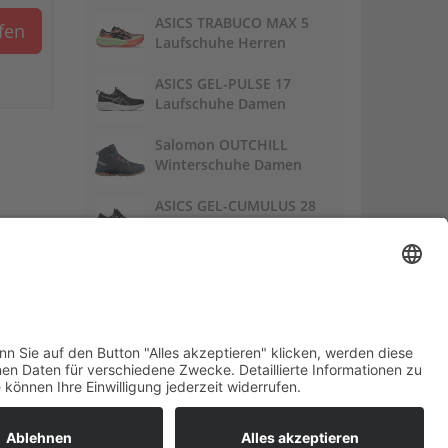
ASICS TRABUCO MAX 5
ufen
Laufschuhe Herren
ASICS GEL-PULSE 17
Laufschuhe Damen
Salomon OUTCHILL
Winterschuhe Damen
ASICS GEL-CUMULUS 28
Laufschuhe Damen
Links:
Trailrunnersdog
DE