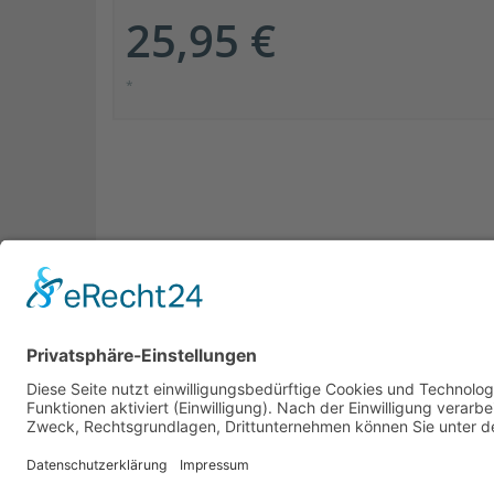
25,95 €
*