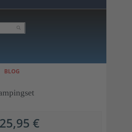
BLOG
ampingset
25,95 €