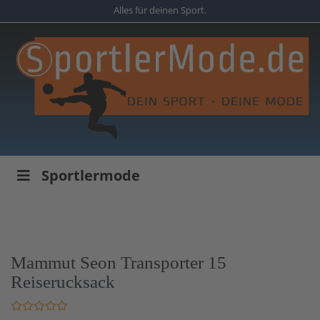
Skip
Alles für deinen Sport.
to
main
content
Sportlermode
Mammut Seon Transporter 15
Reiserucksack