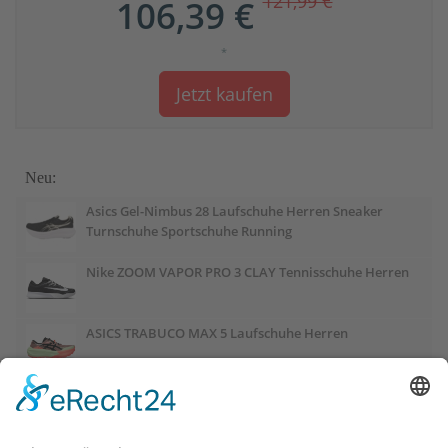
121,99 €
106,39 €
*
Jetzt kaufen
Neu:
Asics Gel-Nimbus 28 Laufschuhe Herren Sneaker
Turnschuhe Sportschuhe Running
Nike ZOOM VAPOR PRO 3 CLAY Tennisschuhe Herren
ASICS TRABUCO MAX 5 Laufschuhe Herren
ASICS GEL-PULSE 17 Laufschuhe Damen