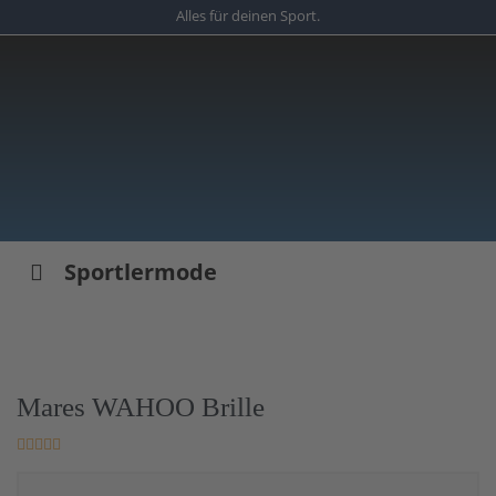
Skip
Alles für deinen Sport.
to
main
content
Sportlermode
Mares WAHOO Brille