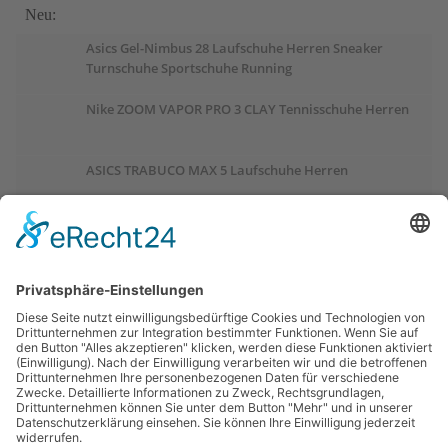
Neu:
Asics Gel-Nimbus 28 Laufschuhe Herren Sneaker
Turnschuhe Sportschuhe Running
Nike ZOOM VAPOR PRO 3 CLAY Tennisschuhe Herren
ASICS TRABUCO MAX 5 Laufschuhe Herren
ASICS GEL-PULSE 17 Laufschuhe Damen
Salomon OUTCHILL Winterschuhe Damen
ASICS GEL-CUMULUS 28 Laufschuhe Damen