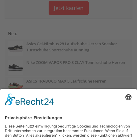
Jetzt kaufen
Neu:
Asics Gel-Nimbus 28 Laufschuhe Herren Sneaker
Turnschuhe Sportschuhe Running
Nike ZOOM VAPOR PRO 3 CLAY Tennisschuhe Herren
ASICS TRABUCO MAX 5 Laufschuhe Herren
ASICS GEL-PULSE 17 Laufschuhe Damen
Salomon OUTCHILL Winterschuhe Damen