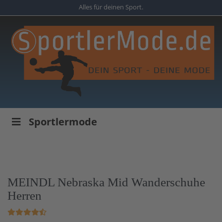
Skip
Alles für deinen Sport.
to
main
content
Sportlermode
MEINDL Nebraska Mid Wanderschuhe
Herren