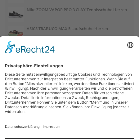
Nike ZOOM VAPOR PRO 3 CLAY Tennisschuhe Herren
ASICS TRABUCO MAX 5 Laufschuhe Herren
ASICS GEL-PULSE 17 Laufschuhe Damen
Salomon OUTCHILL Winterschuhe Damen
ASICS GEL-CUMULUS 28 Laufschuhe Damen
Links:
Trailrunnersdog