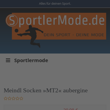
Skip
Alles für deinen Sport.
to
main
content
Sportlermode
Meindl Socken »MT2« aubergine