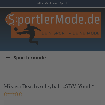
Skip
Alles für deinen Sport.
to
main
content
Sportlermode
Mikasa Beachvolleyball „SBV Youth“