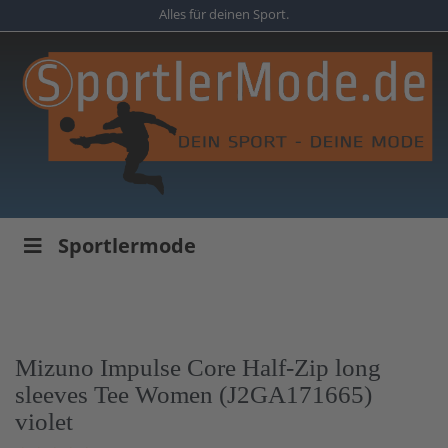
Skip
Alles für deinen Sport.
to
main
content
Sportlermode
Mizuno Impulse Core Half-Zip long
sleeves Tee Women (J2GA171665)
violet