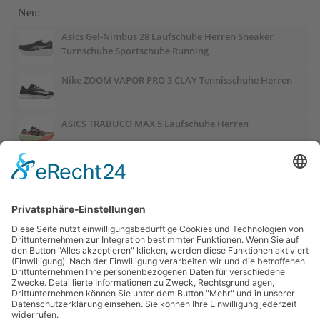
Neu:
Asics Gel-Nimbus 28 Laufschuhe Herren Sneaker
Turnschuhe Sportschuhe Running
Nike ZOOM VAPOR PRO 3 CLAY Tennisschuhe Herren
ASICS TRABUCO MAX 5 Laufschuhe Herren
ASICS GEL-PULSE 17 Laufschuhe Damen
Salomon OUTCHILL Winterschuhe Damen
ASICS GEL-CUMULUS 28 Laufschuhe Damen