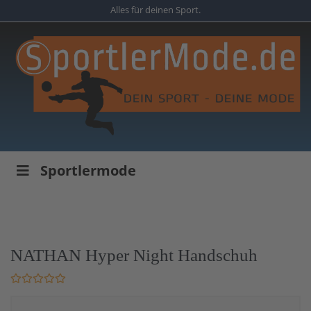
Skip
Alles für deinen Sport.
to
main
content
Sportlermode
NATHAN Hyper Night Handschuh