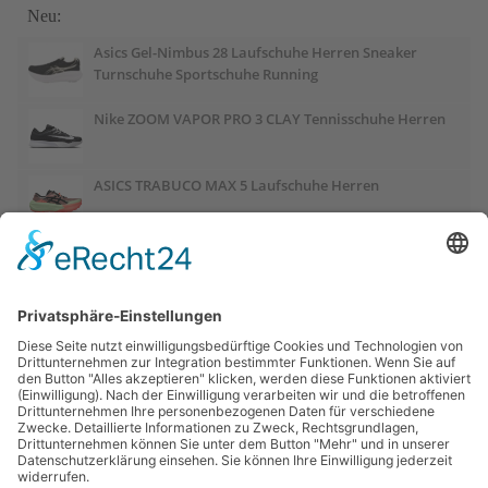
Neu:
Asics Gel-Nimbus 28 Laufschuhe Herren Sneaker
Turnschuhe Sportschuhe Running
Nike ZOOM VAPOR PRO 3 CLAY Tennisschuhe Herren
ASICS TRABUCO MAX 5 Laufschuhe Herren
ASICS GEL-PULSE 17 Laufschuhe Damen
Salomon OUTCHILL Winterschuhe Damen
ASICS GEL-CUMULUS 28 Laufschuhe Damen