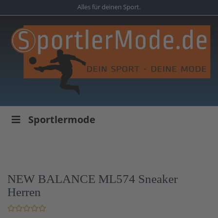
Skip
Alles für deinen Sport.
to
main
content
Sportlermode
NEW BALANCE ML574 Sneaker
Herren