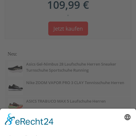
109,99 €
*
Jetzt kaufen
Neu:
Asics Gel-Nimbus 28 Laufschuhe Herren Sneaker
Turnschuhe Sportschuhe Running
Nike ZOOM VAPOR PRO 3 CLAY Tennisschuhe Herren
ASICS TRABUCO MAX 5 Laufschuhe Herren
ASICS GEL-PULSE 17 Laufschuhe Damen