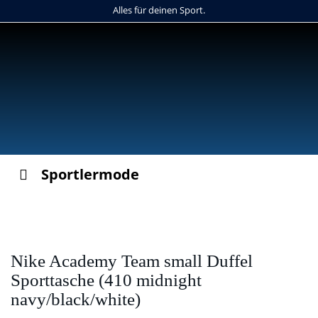
Skip
Alles für deinen Sport.
to
main
content
Sportlermode
Nike Academy Team small Duffel
Sporttasche (410 midnight
navy/black/white)