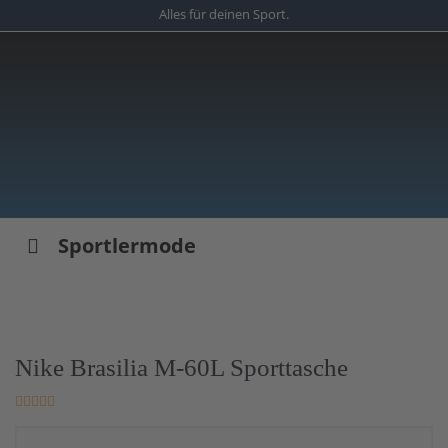
Skip
Alles für deinen Sport.
to
main
content
Sportlermode
Nike Brasilia M-60L Sporttasche