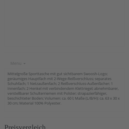
Menu
Mittelgroße Sporttasche mit gut sichtbarem Swoosh-Logo;
geräumiges Hauptfach mit 2-Wege-Reißverschluss; separates
Schuhfach; 1 Netzaußenfach; 2 Reißverschluss-Außenfächer; 1
Innenfach; 2 Henkel mit verbindendem Klettriegel; abnehmbarer,
verstellbarer Schulterriemen mit Polster; strapazierfähiger,
beschichteter Boden; Volumen: ca. 60 l; Maße (L/B/H): ca. 63 x 30 x
30 cm; Material 100% Polyester.
Preisvergleich