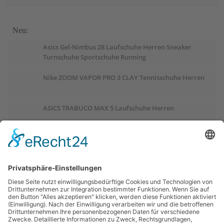
Neu:
Asics Gel-Nimbus 28 Laufschuhe Herren Sneaker
Turnschuhe Sportschuhe Running
Nike ZOOM VAPOR PRO 3 CLAY Tennisschuhe Herren
ASICS TRABUCO MAX 5 Laufschuhe Herren
ASICS GEL-PULSE 17 Laufschuhe Damen
Salomon OUTCHILL Winterschuhe Damen
ASICS GEL-CUMULUS 28 Laufschuhe Damen