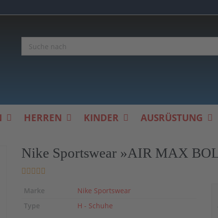
N
HERREN
KINDER
AUSRÜSTUNG
Nike Sportswear »AIR MAX BOL
Marke
Nike Sportswear
Type
H - Schuhe