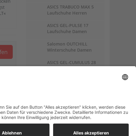
Socken
ASICS TRABUCO MAX 5
gst
Laufschuhe Herren
LT«
ASICS GEL-PULSE 17
Laufschuhe Damen
Salomon OUTCHILL
Winterschuhe Damen
ufen
ASICS GEL-CUMULUS 28
Laufschuhe Damen
Links:
Trailrunnersdog