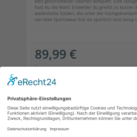
weit geschnittenen Oberteil komplett. Eine lässi
hast du die Wahl: Entweder du greifst zu kurzen S
wadenhohe Socken, die unter der hochgekrempel
von Nike Sportswear bist du sportlich und lässig
89,99 €
*