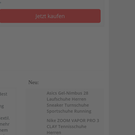
*
Jetzt kaufen
Neu:
Asics Gel-Nimbus 28
dest
Laufschuhe Herren
Sneaker Turnschuhe
ng
Sportschuhe Running
xtil.
Nike ZOOM VAPOR PRO 3
 mehr
CLAY Tennisschuhe
inem
Herren