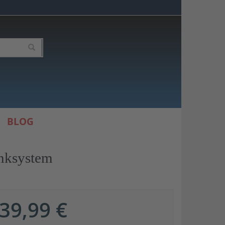
BLOG
inksystem
39,99 €