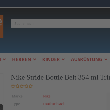
N
HERREN
KINDER
AUSRÜSTUNG
Nike Stride Bottle Belt 354 ml Tr
Marke
Nike
Type
Laufrucksack