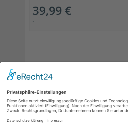
39,99 €
*