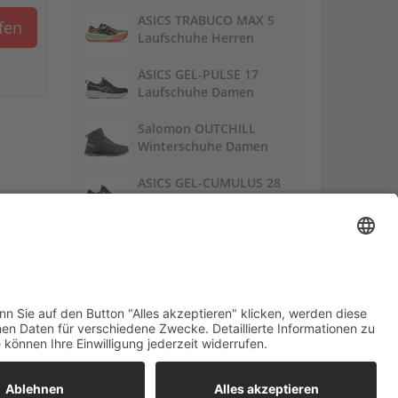
ASICS TRABUCO MAX 5
ufen
Laufschuhe Herren
ASICS GEL-PULSE 17
Laufschuhe Damen
Salomon OUTCHILL
Winterschuhe Damen
ASICS GEL-CUMULUS 28
Laufschuhe Damen
Links:
Trailrunnersdog
DE