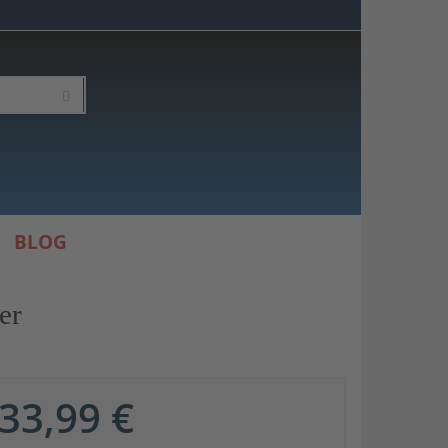
BLOG
er
33,99 €