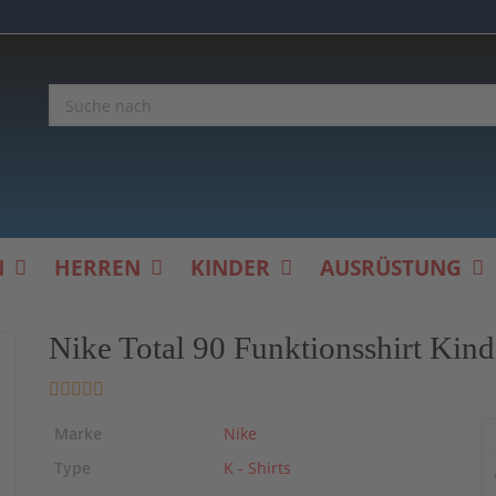
N
HERREN
KINDER
AUSRÜSTUNG
Nike Total 90 Funktionsshirt Kind
Marke
Nike
Type
K - Shirts