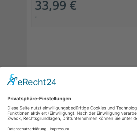
33,99 €
*