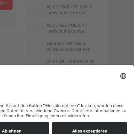
ufen
ASICS TRABUCO MAX 5
Laufschuhe Herren
ASICS GEL-PULSE 17
Laufschuhe Damen
Salomon OUTCHILL
Winterschuhe Damen
ASICS GEL-CUMULUS 28
Laufschuhe Damen
Links:
Trailrunnersdog