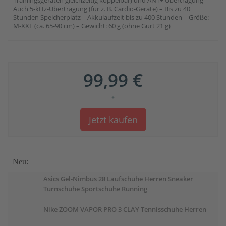
Trainingsgeräten gleichzeitig koppelbar) und ANT+ Übertragung –
Auch 5-kHz-Übertragung (für z. B. Cardio-Geräte) – Bis zu 40
Stunden Speicherplatz – Akkulaufzeit bis zu 400 Stunden – Größe:
M-XXL (ca. 65-90 cm) – Gewicht: 60 g (ohne Gurt 21 g)
99,99 €
*
Jetzt kaufen
Neu:
Asics Gel-Nimbus 28 Laufschuhe Herren Sneaker
Turnschuhe Sportschuhe Running
Nike ZOOM VAPOR PRO 3 CLAY Tennisschuhe Herren