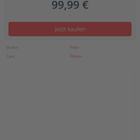
99,99 €
*
Jetzt kaufen
Marke
Polar
Type
Fitness