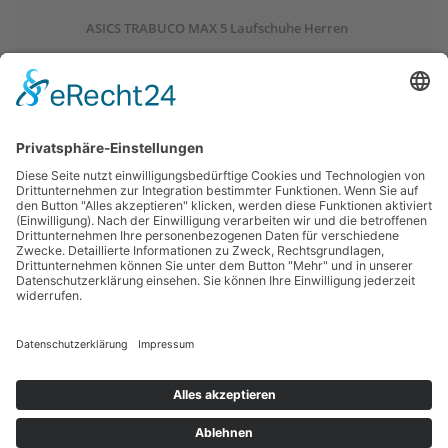
ASICS TRABUCO MAX 5 Laufschuhe Herren
ASICS GEL-PULSE 17 Laufschuhe Damen
Salomon OUTCHILL Winterschuhe Damen
ASICS GEL-CUMULUS 28 Laufschuhe Damen
Links:
Trailrunnersdog