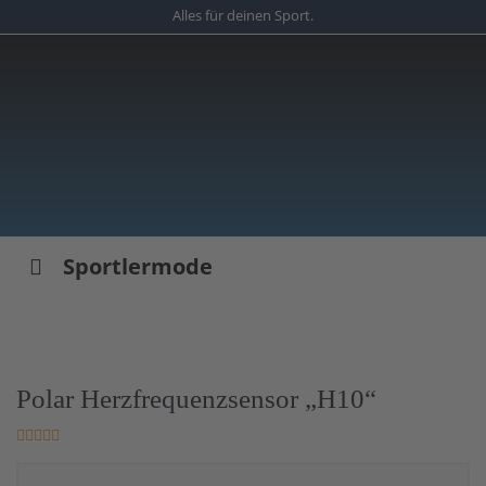
Skip
Alles für deinen Sport.
to
main
content
Sportlermode
Polar Herzfrequenzsensor „H10“