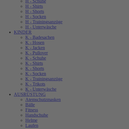
H - Schuhe
H - Shirts
H - Shorts
H - Socken
H - Trainingsanzüge
H - Unterwäsche
KINDER
K - Badesachen
K - Hosen
K - Jacken
K - Pullover
K - Schuhe
K - Shirts
K - Shorts
K - Socken
K - Trainingsanzüge
K - Trikots
K - Unterwäsche
AUSRÜSTUNG
Atemschutzmasken
Bälle
Fitness
Handschuhe
Helme
Laufen