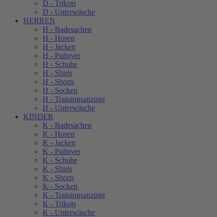
D - Trikots
D - Unterwäsche
HERREN
H - Badesachen
H - Hosen
H - Jacken
H - Pullover
H - Schuhe
H - Shirts
H - Shorts
H - Socken
H - Trainingsanzüge
H - Unterwäsche
KINDER
K - Badesachen
K - Hosen
K - Jacken
K - Pullover
K - Schuhe
K - Shirts
K - Shorts
K - Socken
K - Trainingsanzüge
K - Trikots
K - Unterwäsche