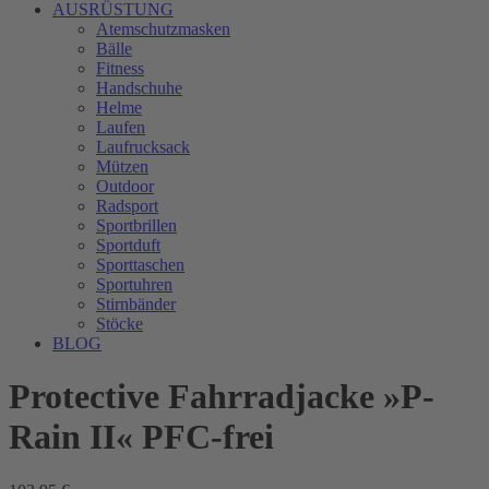
AUSRÜSTUNG
Atemschutzmasken
Bälle
Fitness
Handschuhe
Helme
Laufen
Laufrucksack
Mützen
Outdoor
Radsport
Sportbrillen
Sportduft
Sporttaschen
Sportuhren
Stirnbänder
Stöcke
BLOG
Protective Fahrradjacke »P-
Rain II« PFC-frei