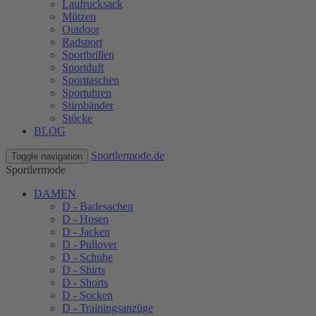
Laufrucksack
Mützen
Outdoor
Radsport
Sportbrillen
Sportduft
Sporttaschen
Sportuhren
Stirnbänder
Stöcke
BLOG
Sportlermode.de
Toggle navigation
Sportlermode
DAMEN
D - Badesachen
D - Hosen
D - Jacken
D - Pullover
D - Schuhe
D - Shirts
D - Shorts
D - Socken
D - Trainingsanzüge