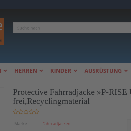
N
HERREN
KINDER
AUSRÜSTUNG
Protective Fahrradjacke »P-RISE
frei,Recyclingmaterial
Marke
Fahrradjacken