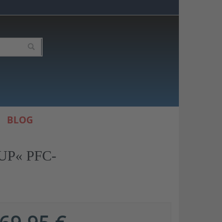
BLOG
 UP« PFC-