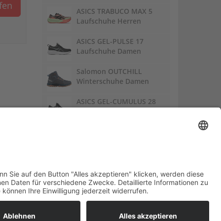
ufen
ASICS TRABUCO MAX 5
Laufschuhe Herren
ASICS GEL-PULSE 17
Laufschuhe Damen
Salomon OUTCHILL
Winterschuhe Damen
ASICS GEL-CUMULUS 28
Laufschuhe Damen
Links:
Trailrunnersdog
DE