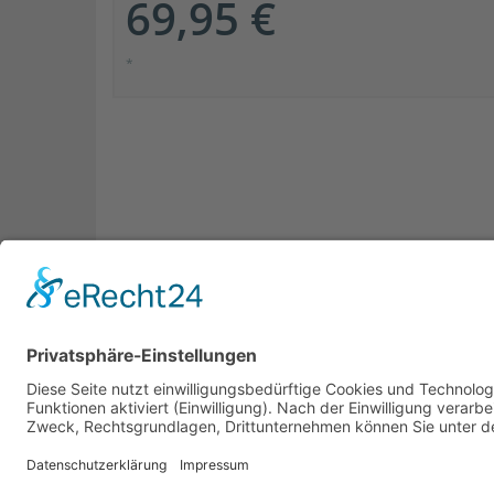
69,95 €
*