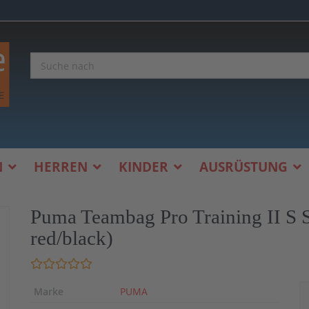
N
HERREN
KINDER
AUSRÜSTUNG
Puma Teambag Pro Training II S S
red/black)
Marke
PUMA