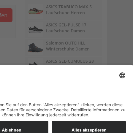
ASICS TRABUCO MAX 5
Laufschuhe Herren
ufen
ASICS GEL-PULSE 17
Laufschuhe Damen
Salomon OUTCHILL
Winterschuhe Damen
ASICS GEL-CUMULUS 28
Laufschuhe Damen
Links:
Trailrunnersdog
DE