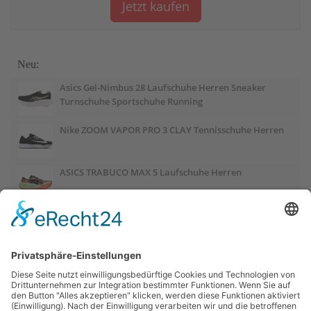
Jetzt kaufen
Neu:
Asics Gel-Nimbus 28 Laufschuhe Herren Sneaker
Turnschuhe Sportschuhe Running
Nike ZOOM VAPOR PRO 3 CLAY Tennisschuhe Herren
ASICS TRABUCO MAX 5 Laufschuhe Herren
ASICS GEL-PULSE 17 Laufschuhe Damen
Salomon OUTCHILL Winterschuhe Damen
ASICS GEL-CUMULUS 28 Laufschuhe Damen