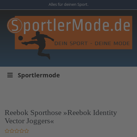
Skip
Alles für deinen Sport.
to
main
content
Sportlermode
Reebok Sporthose »Reebok Identity
Vector Joggers«